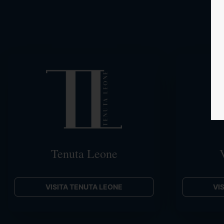
Tenuta Leone
V
VISITA TENUTA LEONE
VIS