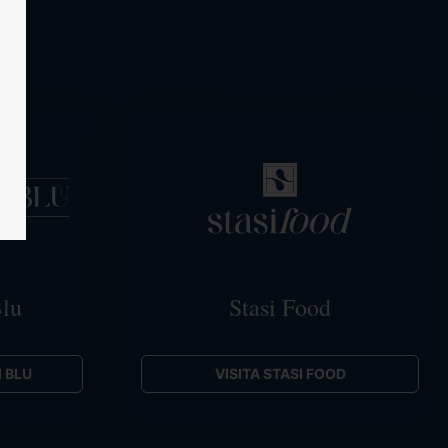
Blu
Stasi Food
 BLU
VISITA STASI FOOD