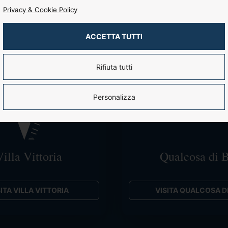
Privacy & Cookie Policy
Forse cercavi:
ACCETTA TUTTI
Rifiuta tutti
Personalizza
illa Vittoria
Qualcosa di 
ITA VILLA VITTORIA
VISITA QUALCOSA DI